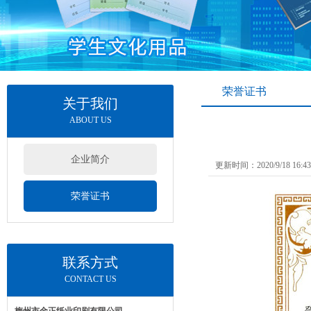
荣誉证书
关于我们
ABOUT US
企业简介
更新时间：2020/9/18 16:
荣誉证书
联系方式
CONTACT US