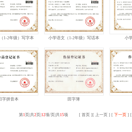
（1-2年级）写字本
小学语文（1-2年级）写话本
小
田字拼音本
田字簿
第
1
页|共
2
页|
12
项/页|共
15
项
[ 首页 ][ 上一页 ] [
下一页
] [