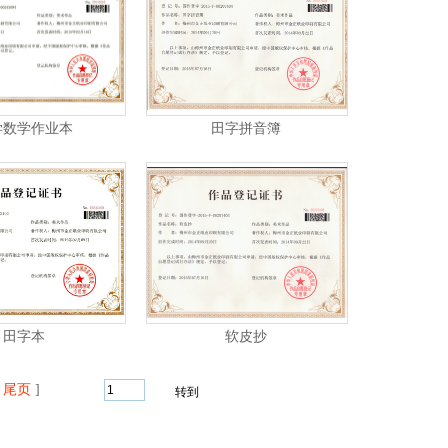
学数学作业本
田字拼音簿
田字本
软皮抄
尾页
]