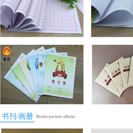
书刊/画册
Books/picture album